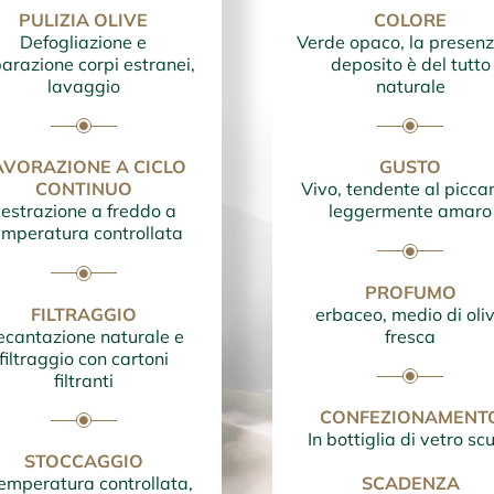
PULIZIA OLIVE
COLORE
Defogliazione e
Verde opaco, la presenz
arazione corpi estranei,
deposito è del tutto
lavaggio
naturale
AVORAZIONE A CICLO
GUSTO
CONTINUO
Vivo, tendente al picca
estrazione a freddo a
leggermente amaro
emperatura controllata
PROFUMO
FILTRAGGIO
erbaceo, medio di oli
ecantazione naturale e
fresca
filtraggio con cartoni
filtranti
CONFEZIONAMENT
In bottiglia di vetro sc
STOCCAGGIO
emperatura controllata,
SCADENZA