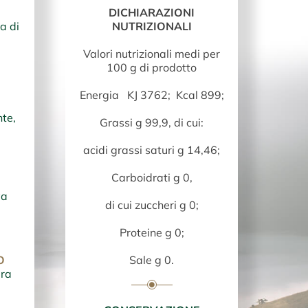
DICHIARAZIONI
a di
NUTRIZIONALI
Valori nutrizionali medi per
100 g di prodotto
Energia KJ 3762; Kcal 899;
nte,
Grassi g 99,9, di cui:
acidi grassi saturi g 14,46;
Carboidrati g 0,
va
di cui zuccheri g 0;
Proteine g 0;
Sale g 0.
O
ura