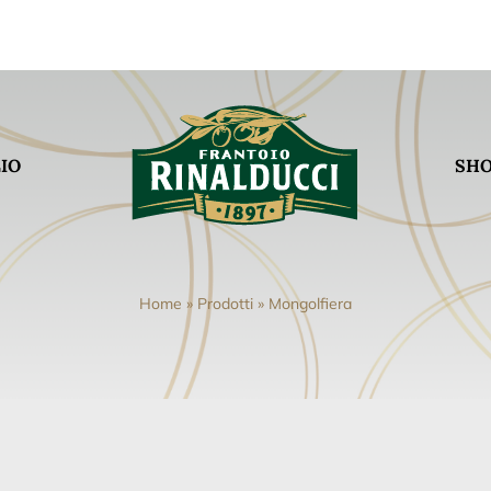
LIO
SH
Home
»
Prodotti
»
Mongolfiera