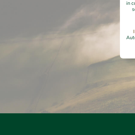
in c
s
Auto