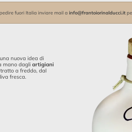
pedire fuori Italia inviare mail a
info@frantoiorinalducci.it
per
, una nuova idea di
 a mano dagli
artigiani
tratto a freddo, dal
liva fresca.